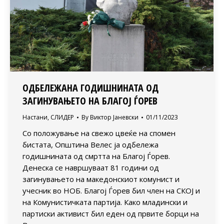
ОДБЕЛЕЖАНА ГОДИШНИНАТА ОД
ЗАГИНУВАЊЕТО НА БЛАГОЈ ЃОРЕВ
Настани
,
СЛИДЕР
By
Виктор Јаневски
01/11/2023
Со положување на свежо цвеќе на спомен
бистата, Општина Велес ја одбележа
годишнината од смртта на Благој Ѓорев.
Денеска се навршуваат 81 години од
загинувањето на македонскиот комунист и
учесник во НОБ. Благој Ѓорев бил член на СКОЈ и
на Комунистичката партија. Како младински и
партиски активист бил еден од првите борци на