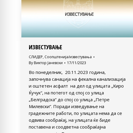
ИЗВЕСТУВАЊЕ
СЛИДЕР
,
Соопштенија/известувања
By
Виктор Јаневски
17/11/2023
Во понеделник, 20.11.2023 година,
започнува санација на фекална канализација
и оштетен асфалт на дел од улицата „Киро
Ќучук“, на потегот од спој со улица
„Белградска“ до спој со улица „Петре
Милевски“. Поради изведување на
градежните работи, по улицата нема да се
одвива сообраќај, на улицата ќе биде
поставена и соодветна сообраќајна