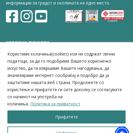
информации за градот и околината на едно место.
КОРИСНИ ЛИНКОВИ
Користиме колачиња(cookies) кои не содржат лични
ЗЕЛС – Заедница на единиците на локална самоуправа
Центар за развој на Вардарски плански регион
податоци, за да го подобриме Вашето корисничко
Јавно комунално претпријатие „Дервен“
искуство, да ги извршиме Вашите нагодувања, да
ЈПССО „Парк – спорт и паркинзи“
анализираме интернет сообраќај и подобро да ја
ЛБ „Гоце Делчев“
заштитиме нашата веб страна. Продолжете со
ЛУ „Народен Музеј“
користење и прифатете ги сите доколку се согласувате
Влада на Република Северна Македонија
со начинот на употреба на
Собрание на Република Северна Македонија
колачиња.
Политика за приватност
Министерство за финансии
Министерство за транспорт
Прифатете
Министерство за локална самоуправа
Министерство за дигитална трансформација
Министерство за јавна администрација
Отфрлете