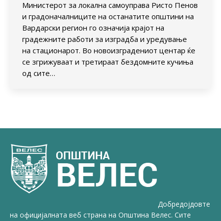
Министерот за локална самоуправа Ристо Пенов
и градоначалниците на останатите општини на
Вардарски регион го означија крајот на
градежните работи за изградба и уредување
на стационарот. Во новоизградениот центар ќе
се згрижуваат и третираат бездомните кучиња
од сите…
Добредојдовте
на официјалната веб страна на Општина Велес. Сите