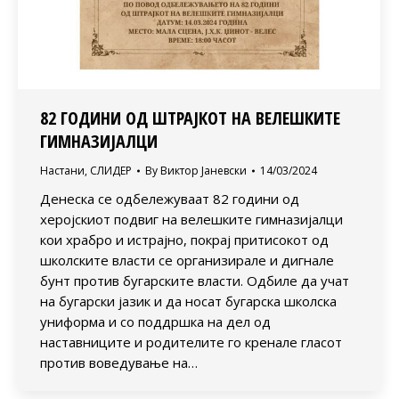
82 ГОДИНИ ОД ШТРАЈКОТ НА ВЕЛЕШКИТЕ
ГИМНАЗИЈАЛЦИ
Настани
,
СЛИДЕР
By
Виктор Јаневски
14/03/2024
Денеска се одбележуваат 82 години од
херојскиот подвиг на велешките гимназијалци
кои храбро и истрајно, покрај притисокот од
школските власти се организирале и дигнале
бунт против бугарските власти. Одбиле да учат
на бугарски јазик и да носат бугарска школска
униформа и со поддршка на дел од
наставниците и родителите го кренале гласот
против воведување на…