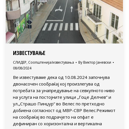
ИЗВЕСТУВАЊЕ
СЛИДЕР
,
Соопштенија/известувања
By
Виктор Јаневски
08/08/2024
Ве известуваме дека од 10.08.2024 започнува
двонасочен сообраќај кој произлегува од
потребата за унапредување на севкупното ниво
на услуга на постојните улици „Гоце Делчев“ и
ул.„Страшо Пинџур“ во Велес по претходно
добиена согласност од МВР-СВР Велес.Режимот
на сообраќај во подрачјето на опфат е
дефиниран со хоризонтална и вертикална