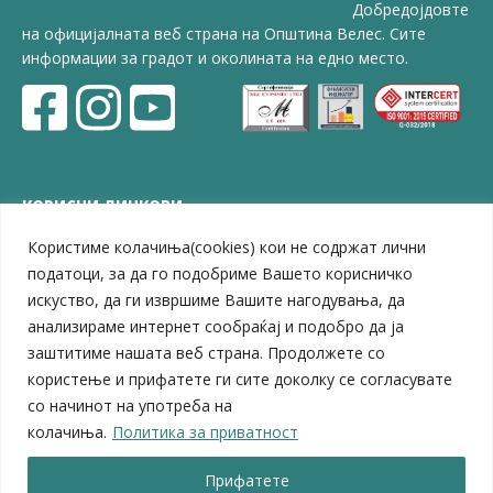
Добредојдовте
на официјалната веб страна на Општина Велес. Сите
информации за градот и околината на едно место.
КОРИСНИ ЛИНКОВИ
Користиме колачиња(cookies) кои не содржат лични
ЗЕЛС – Заедница на единиците на локална самоуправа
Центар за развој на Вардарски плански регион
податоци, за да го подобриме Вашето корисничко
Јавно комунално претпријатие „Дервен“
искуство, да ги извршиме Вашите нагодувања, да
ЈПССО „Парк – спорт и паркинзи“
анализираме интернет сообраќај и подобро да ја
ЛБ „Гоце Делчев“
заштитиме нашата веб страна. Продолжете со
ЛУ „Народен Музеј“
користење и прифатете ги сите доколку се согласувате
Влада на Република Северна Македонија
со начинот на употреба на
Собрание на Република Северна Македонија
колачиња.
Политика за приватност
Министерство за финансии
Министерство за транспорт
Прифатете
Министерство за локална самоуправа