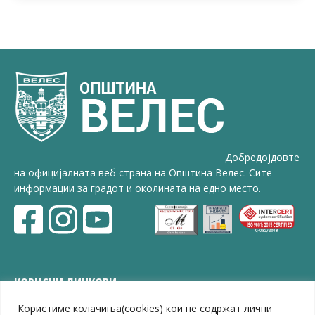
Добредојдовте
на официјалната веб страна на Општина Велес. Сите
информации за градот и околината на едно место.
КОРИСНИ ЛИНКОВИ
Користиме колачиња(cookies) кои не содржат лични
ЗЕЛС – Заедница на единиците на локална самоуправа