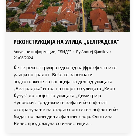
РЕКОНСТРУКЦИЈА НА УЛИЦА „БЕЛГРАДСКА“
Актуелни информации
,
СЛИДЕР
By
Andrej Kjamilov
21/08/2024
Ќе се реконструира една од најфрекфентните
улици во градот. Веќе се започнати
подготовките за санација на дел од улицата
„Белградска“ и тоа на спојот со улицата „Киро
Ќучук“ до спојот со улицата „Димитрија
Чуповски“. Градежните зафати ќе опфатат
отстранување на стариот оштетен асфалт и ќе
бидат послани два асфалтни слоја. Општина
Велес продолжува со инвестиции…