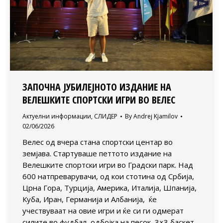
ЗАПОЧНА ЈУБИЛЕЈНОТО ИЗДАНИЕ НА
ВЕЛЕШКИТЕ СПОРТСКИ ИГРИ ВО ВЕЛЕС
Актуелни информации
,
СЛИДЕР
By
Andrej Kjamilov
02/06/2026
Велес од вчера стана спортски центар во
земјава. Стартуваше петтото издание на
Велешките спортски игри во Градски парк. Над
600 натпреварувачи, од кои стотина од Србија,
Црна Гора, Турција, Америка, Италија, Шпанија,
Куба, Иран, Германија и Албанија, ќе
учествуваат на овие игри и ќе си ги одмерaт
силите во фудбал, одбојка на песок, 3×3 баскет,