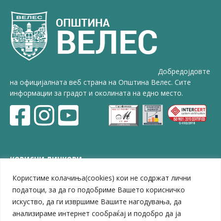
Добредојдовте
на официјалната веб страна на Општина Велес. Сите
информации за градот и околината на едно место.
КОРИСНИ ЛИНКОВИ
Користиме колачиња(cookies) кои не содржат лични
ЗЕЛС – Заедница на единиците на локална самоуправа
Центар за развој на Вардарски плански регион
податоци, за да го подобриме Вашето корисничко
Јавно комунално претпријатие „Дервен“
искуство, да ги извршиме Вашите нагодувања, да
ЈПССО „Парк – спорт и паркинзи“
анализираме интернет сообраќај и подобро да ја