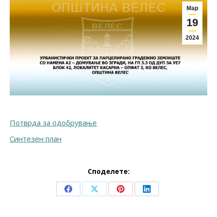
Мар
19
2024
Потврда за одобрување
Синтезен план
Споделете:
Share
Share
Share
Share
on
on
on
on