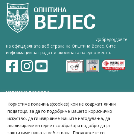
Добредојдовте
на официјалната веб страна на Општина Велес. Сите
информации за градот и околината на едно место.
КОРИСНИ ЛИНКОВИ
Користиме колачиња(cookies) кои не содржат лични
ЗЕЛС – Заедница на единиците на локална самоуправа
Центар за развој на Вардарски плански регион
податоци, за да го подобриме Вашето корисничко
Јавно комунално претпријатие „Дервен“
искуство, да ги извршиме Вашите нагодувања, да
ЈПССО „Парк – спорт и паркинзи“
анализираме интернет сообраќај и подобро да ја
ЛБ „Гоце Делчев“
заштитиме нашата веб страна. Продолжете со