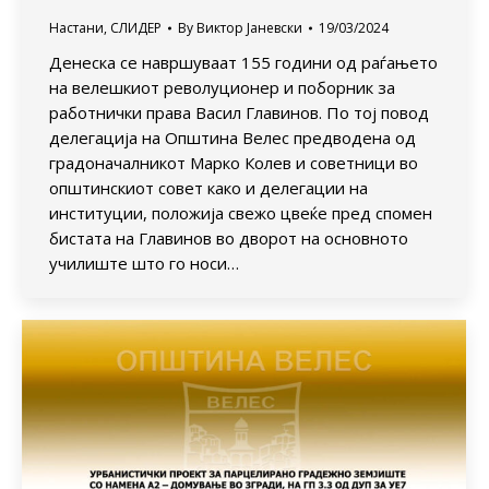
Настани
,
СЛИДЕР
By
Виктор Јаневски
19/03/2024
Денеска се навршуваат 155 години од раѓањето
на велешкиот револуционер и поборник за
работнички права Васил Главинов. По тој повод
делегација на Општина Велес предводена од
градоначалникот Марко Колев и советници во
општинскиот совет како и делегации на
институции, положија свежо цвеќе пред спомен
бистата на Главинов во дворот на основното
училиште што го носи…