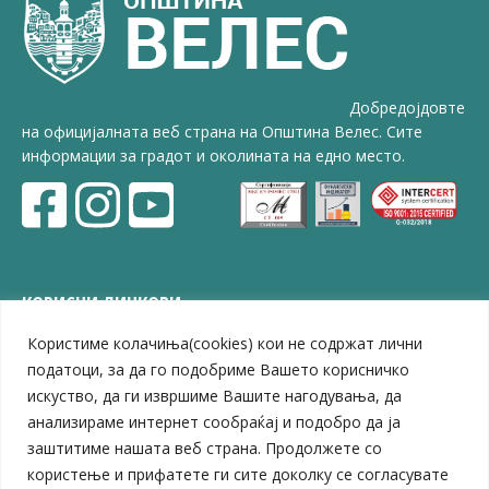
Добредојдовте
на официјалната веб страна на Општина Велес. Сите
информации за градот и околината на едно место.
КОРИСНИ ЛИНКОВИ
Користиме колачиња(cookies) кои не содржат лични
ЗЕЛС – Заедница на единиците на локална самоуправа
Центар за развој на Вардарски плански регион
податоци, за да го подобриме Вашето корисничко
Јавно комунално претпријатие „Дервен“
искуство, да ги извршиме Вашите нагодувања, да
ЈПССО „Парк – спорт и паркинзи“
анализираме интернет сообраќај и подобро да ја
ЛБ „Гоце Делчев“
заштитиме нашата веб страна. Продолжете со
ЛУ „Народен Музеј“
користење и прифатете ги сите доколку се согласувате
Влада на Република Северна Македонија