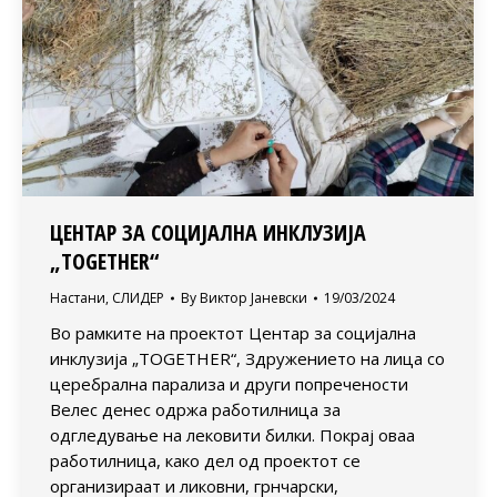
ЦЕНТАР ЗА СОЦИЈАЛНА ИНКЛУЗИЈА
„TOGETHER“
Настани
,
СЛИДЕР
By
Виктор Јаневски
19/03/2024
Во рамките на проектот Центар за социјална
инклузија „TOGETHER“, Здружението на лица со
церебрална парализа и други попречености
Велес денес одржа работилница за
одгледување на лековити билки. Покрај оваа
работилница, како дел од проектот се
организираат и ликовни, грнчарски,