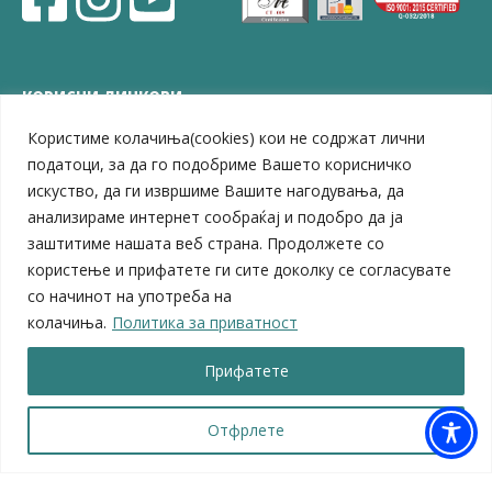
КОРИСНИ ЛИНКОВИ
Користиме колачиња(cookies) кои не содржат лични
ЗЕЛС – Заедница на единиците на локална самоуправа
Центар за развој на Вардарски плански регион
податоци, за да го подобриме Вашето корисничко
Јавно комунално претпријатие „Дервен“
искуство, да ги извршиме Вашите нагодувања, да
ЈПССО „Парк – спорт и паркинзи“
анализираме интернет сообраќај и подобро да ја
ЛБ „Гоце Делчев“
заштитиме нашата веб страна. Продолжете со
ЛУ „Народен Музеј“
користење и прифатете ги сите доколку се согласувате
Влада на Република Северна Македонија
со начинот на употреба на
Собрание на Република Северна Македонија
колачиња.
Политика за приватност
Министерство за финансии
Министерство за транспорт
Прифатете
Министерство за локална самоуправа
Министерство за дигитална трансформација
Министерство за јавна администрација
Отфрлете
Министерство за образование и наука