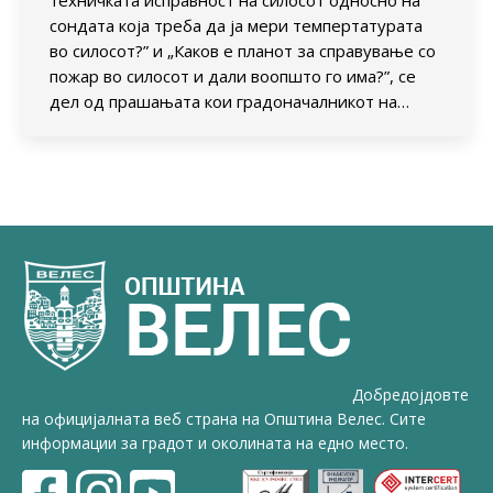
техничката исправност на силосот односно на
сондата која треба да ја мери темпертатурата
во силосот?” и „Каков е планот за справување со
пожар во силосот и дали воопшто го има?”, се
дел од прашањата кои градоначалникот на…
Добредојдовте
на официјалната веб страна на Општина Велес. Сите
информации за градот и околината на едно место.