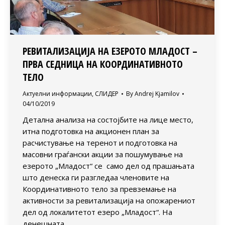
РЕВИТАЛИЗАЦИЈА НА ЕЗЕРОТО МЛАДОСТ –
ПРВА СЕДНИЦА НА КООРДИНАТИВНОТО
ТЕЛО
Актуелни информации
,
СЛИДЕР
By
Andrej Kjamilov
04/10/2019
Детална анализа на состојбите на лице место,
итна подготовка на акционен план за
расчистување на теренот и подготовка на
масовни граѓански акции за пошумување на
езерото „Младост“ се само дел од прашањата
што денеска ги разгледаа членовите на
Координативното тело за превземање на
активности за ревитализација на опожарениот
дел од локалитетот езеро „Младост“. На
денешната…