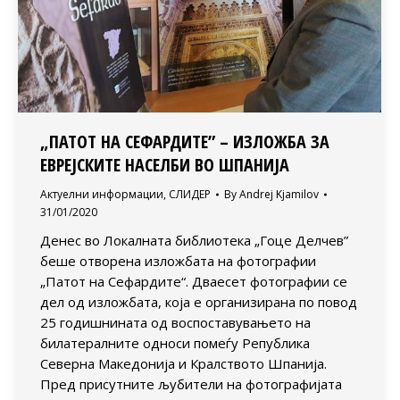
„ПАТОТ НА СЕФАРДИТЕ” – ИЗЛОЖБА ЗА
ЕВРЕЈСКИТЕ НАСЕЛБИ ВО ШПАНИЈА
Актуелни информации
,
СЛИДЕР
By
Andrej Kjamilov
31/01/2020
Денес во Локалната библиотека „Гоце Делчев”
беше отворена изложбата на фотографии
„Патот на Сефардите“. Дваесет фотографии се
дел од изложбата, која е организирана по повод
25 годишнината од воспоставувањето на
билатералните односи помеѓу Република
Северна Македонија и Кралството Шпанија.
Пред присутните љубители на фотографијата