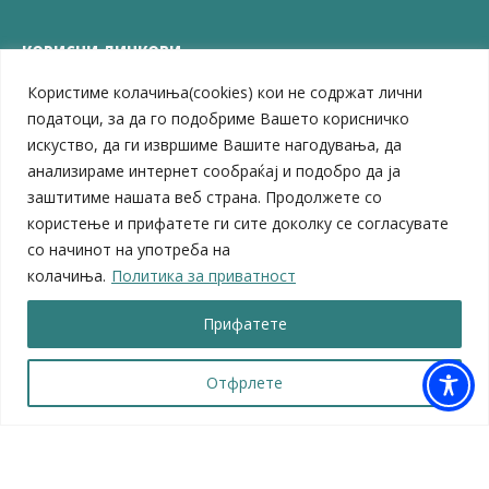
КОРИСНИ ЛИНКОВИ
Користиме колачиња(cookies) кои не содржат лични
ЗЕЛС – Заедница на единиците на локална самоуправа
Центар за развој на Вардарски плански регион
податоци, за да го подобриме Вашето корисничко
Јавно комунално претпријатие „Дервен“
искуство, да ги извршиме Вашите нагодувања, да
ЈПССО „Парк – спорт и паркинзи“
анализираме интернет сообраќај и подобро да ја
ЛБ „Гоце Делчев“
заштитиме нашата веб страна. Продолжете со
ЛУ „Народен Музеј“
користење и прифатете ги сите доколку се согласувате
Влада на Република Северна Македонија
со начинот на употреба на
Собрание на Република Северна Македонија
колачиња.
Политика за приватност
Министерство за финансии
Министерство за транспорт
Прифатете
Министерство за локална самоуправа
Министерство за дигитална трансформација
Министерство за јавна администрација
Отфрлете
Министерство за образование и наука
© 2026 Општина Велес | Сите права се задржани
Мапа на веб-страницата
|
Политика за приватност |
Архива