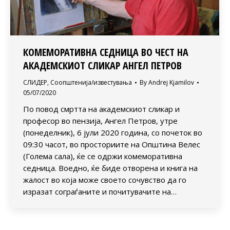
КОМЕМОРАТИВНА СЕДНИЦА ВО ЧЕСТ НА
АКАДЕМСКИОТ СЛИКАР АНГЕЛ ПЕТРОВ
СЛИДЕР
,
Соопштенија/известувања
By
Andrej Kjamilov
05/07/2020
По повод смртта на академскиот сликар и
професор во пензија, Ангел Петров, утре
(понеделник), 6 јули 2020 година, со почеток во
09:30 часот, во просториите на Општина Велес
(Голема сала), ќе се одржи комеморативна
седница. Воедно, ќе биде отворена и книга на
жалост во која може своето сочувство да го
изразат сограѓаните и почитувачите на…