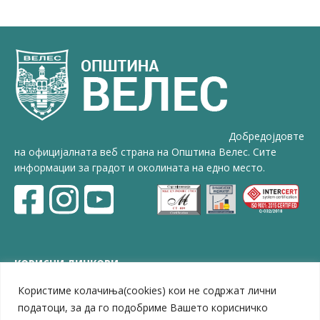
Добредојдовте
на официјалната веб страна на Општина Велес. Сите
информации за градот и околината на едно место.
КОРИСНИ ЛИНКОВИ
Користиме колачиња(cookies) кои не содржат лични
ЗЕЛС – Заедница на единиците на локална самоуправа
Центар за развој на Вардарски плански регион
податоци, за да го подобриме Вашето корисничко