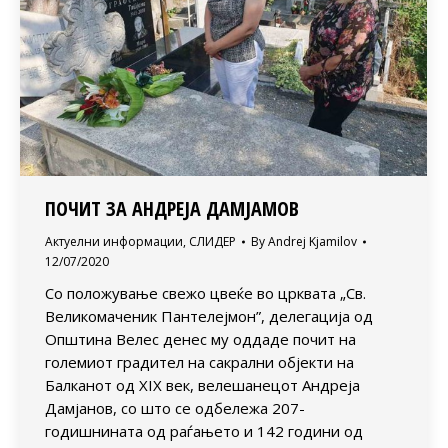
ПОЧИТ ЗА АНДРЕЈА ДАМЈАМОВ
Актуелни информации
,
СЛИДЕР
By
Andrej Kjamilov
12/07/2020
Со положување свежо цвеќе во црквата „Св.
Великомаченик Пантелејмон”, делегација од
Општина Велес денес му оддаде почит на
големиот градител на сакрални објекти на
Балканот од XIX век, велешанецот Андреја
Дамјанов, со што се одбележа 207-
годишнинатa од раѓањето и 142 години од