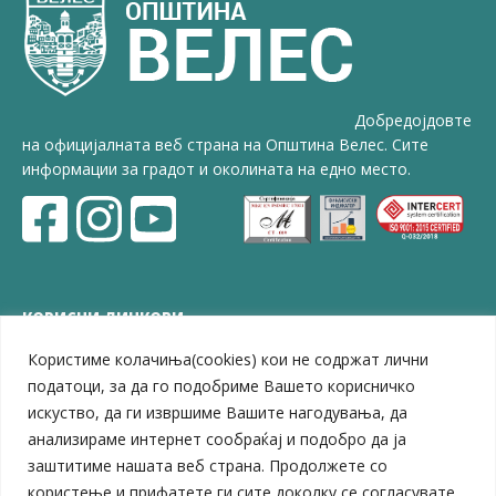
Добредојдовте
на официјалната веб страна на Општина Велес. Сите
информации за градот и околината на едно место.
КОРИСНИ ЛИНКОВИ
Користиме колачиња(cookies) кои не содржат лични
ЗЕЛС – Заедница на единиците на локална самоуправа
Центар за развој на Вардарски плански регион
податоци, за да го подобриме Вашето корисничко
Јавно комунално претпријатие „Дервен“
искуство, да ги извршиме Вашите нагодувања, да
ЈПССО „Парк – спорт и паркинзи“
анализираме интернет сообраќај и подобро да ја
ЛБ „Гоце Делчев“
заштитиме нашата веб страна. Продолжете со
ЛУ „Народен Музеј“
користење и прифатете ги сите доколку се согласувате