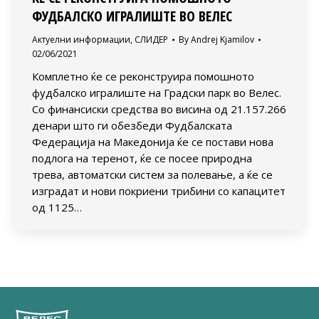
ФУДБАЛСКО ИГРАЛИШТЕ ВО ВЕЛЕС
Актуелни информации
,
СЛИДЕР
By
Andrej Kjamilov
02/06/2021
Комплетно ќе се реконструира помошното
фудбалско игралиште на Градски парк во Велес.
Со финансиски средства во висина од 21.157.266
денари што ги обезбеди Фудбалската
Федерација на Македонија ќе се постави нова
подлога на теренот, ќе се посее природна
трева, автоматски систем за полевање, а ќе се
изградат и нови покриени трибини со капацитет
од 1125…