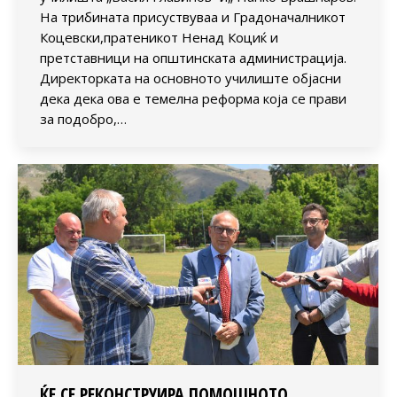
На трибината присуствуваа и Градоначалникот
Коцевски,пратеникот Ненад Коциќ и
претставници на општинската администрација.
Директорката на основното училиште објасни
дека дека ова е темелна реформа која се прави
за подобро,…
ЌЕ СЕ РЕКОНСТРУИРА ПОМОШНОТО