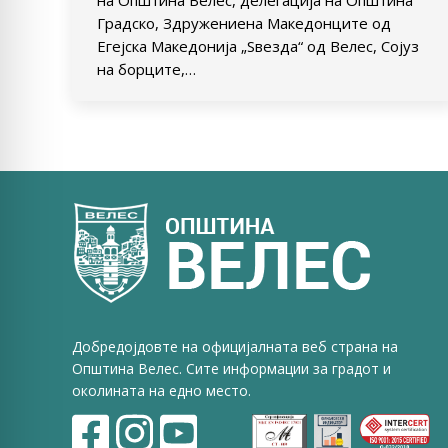
на Општина Велес, делегација на Општина
Градско, Здружениена Македонците од
Егејска Македонија „Ѕвезда“ од Велес, Сојуз
на борците,…
Добредојдовте на официјалната веб страна на
Општина Велес. Сите информации за градот и
околината на едно место.