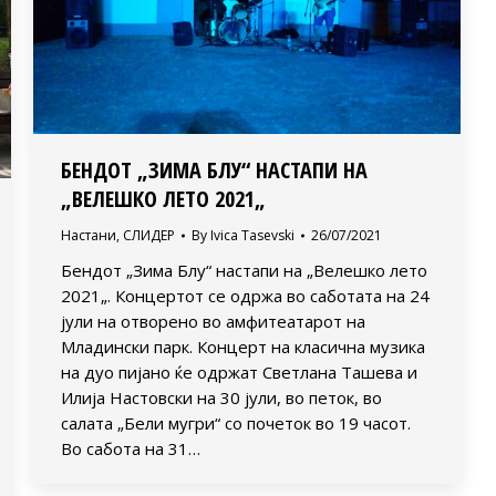
БЕНДОТ „ЗИМА БЛУ“ НАСТАПИ НА
„ВЕЛЕШКО ЛЕТО 2021„
Настани
,
СЛИДЕР
By
Ivica Tasevski
26/07/2021
Бендот „Зима Блу“ настапи на „Велешко лето
2021„. Концертот се одржа во саботата на 24
јули на отворено во амфитеатарот на
Младински парк. Концерт на класична музика
на дуо пијано ќе одржат Светлана Ташева и
Илија Настовски на 30 јули, во петок, во
салата „Бели мугри“ со почеток во 19 часот.
Во сабота на 31…