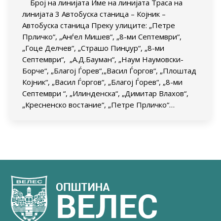
Број на линијата Име на линијата Траса на
линијата 3 Автобуска станица – Којник –
Автобуска станица Преку улиците: „Петре
Прличко“, „Анѓел Мишев“, „8-ми Септември“,
„Гоце Делчев“, „Страшо Пинџур“, „8-ми
Септември“, „А.Д.Бауман“, „Наум Наумовски-
Борче“, „Благој Ѓорев“,„Васил Ѓоргов“, „Плоштад
Којник“, „Васил Ѓоргов“, „Благој Ѓорев“, „8-ми
Септември “, „Илинденска“, „Димитар Влахов“,
„Кресненско востание“, „Петре Прличко“…