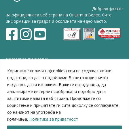
Добредојдовте
на официјалната веб страна на Општина Велес. Сите
информации за градот и околината на едно место.
КОРИСНИ ЛИНКОВИ
Користиме колачиња(cookies) кои не содржат лични
ЗЕЛС – Заедница на единиците на локална самоуправа
Центар за развој на Вардарски плански регион
податоци, за да го подобриме Вашето корисничко
Јавно комунално претпријатие „Дервен“
искуство, да ги извршиме Вашите нагодувања, да
ЈПССО „Парк – спорт и паркинзи“
анализираме интернет сообраќај и подобро да ја
ЛБ „Гоце Делчев“
заштитиме нашата веб страна. Продолжете со
ЛУ „Народен Музеј“
користење и прифатете ги сите доколку се согласувате
Влада на Република Северна Македонија
со начинот на употреба на
Собрание на Република Северна Македонија
колачиња.
Политика за приватност
Министерство за финансии
Министерство за транспорт