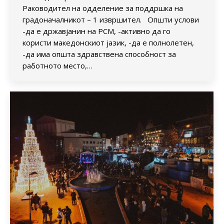
Раководител на одделение за поддршка на
градоначалникот – 1 извршител. Општи услови
-да е државјанин на РСМ, -активно да го
користи македонскиот јазик, -да е полнолетен,
-да има општа здравствена способност за
работното место,…