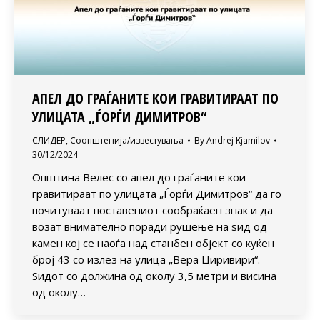
AПЕЛ ДО ГРАЃАНИТЕ КОИ ГРАВИТИРААТ ПО
УЛИЦАТА „ЃОРЃИ ДИМИТРОВ“
СЛИДЕР
,
Соопштенија/известувања
By
Andrej Kjamilov
30/12/2024
Општина Велес со апел до граѓаните кои
гравитираат по улицата „Ѓорѓи Димитров“ да го
почитуваат поставениот сообраќаен знак и да
возат внимателно поради рушење на ѕид од
камен кој се наоѓа над станбен објект со куќен
број 43 со излез на улица „Вера Циривири“.
Ѕидот со должина од околу 3,5 метри и висина
од околу…