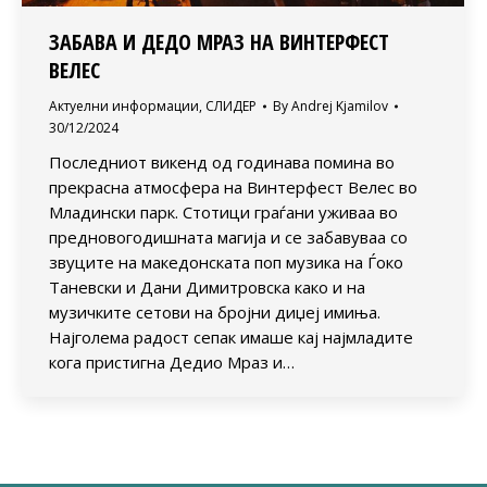
ЗАБАВА И ДЕДО МРАЗ НА ВИНТЕРФЕСТ
ВЕЛЕС
Актуелни информации
,
СЛИДЕР
By
Andrej Kjamilov
30/12/2024
Последниот викенд од годинава помина во
прекрасна атмосфера на Винтерфест Велес во
Младински парк. Стотици граѓани уживаа во
предновогодишната магија и се забавуваа со
звуците на македонската поп музика на Ѓоко
Таневски и Дани Димитровска како и на
музичките сетови на бројни диџеј имиња.
Најголема радост сепак имаше кај најмладите
кога пристигна Дедио Мраз и…