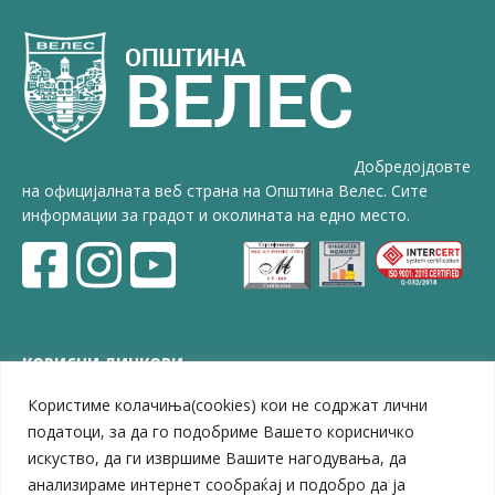
Добредојдовте
на официјалната веб страна на Општина Велес. Сите
информации за градот и околината на едно место.
КОРИСНИ ЛИНКОВИ
Користиме колачиња(cookies) кои не содржат лични
ЗЕЛС – Заедница на единиците на локална самоуправа
Центар за развој на Вардарски плански регион
податоци, за да го подобриме Вашето корисничко
Јавно комунално претпријатие „Дервен“
искуство, да ги извршиме Вашите нагодувања, да
ЈПССО „Парк – спорт и паркинзи“
анализираме интернет сообраќај и подобро да ја