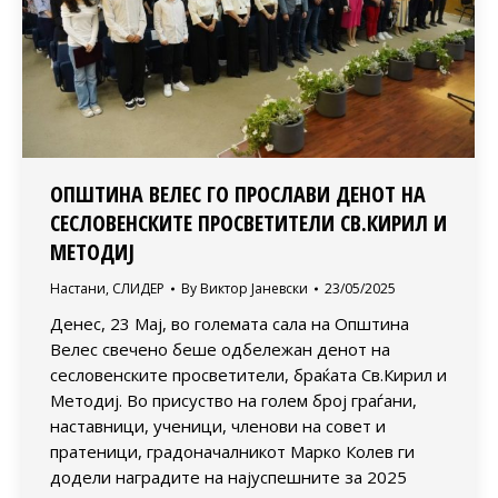
ОПШТИНА ВЕЛЕС ГО ПРОСЛАВИ ДЕНОТ НА
СЕСЛОВЕНСКИТЕ ПРОСВЕТИТЕЛИ СВ.КИРИЛ И
МЕТОДИЈ
Настани
,
СЛИДЕР
By
Виктор Јаневски
23/05/2025
Денес, 23 Мај, во големата сала на Општина
Велес свечено беше одбележан денот на
сесловенските просветители, браќата Св.Кирил и
Методиј. Во присуство на голем број граѓани,
наставници, ученици, членови на совет и
пратеници, градоначалникот Марко Колев ги
додели наградите на најуспешните за 2025