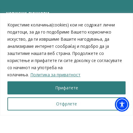
КОРИСНИ ЛИНКОВИ
Користиме колачиња(cookies) кои не содржат лични
ЗЕЛС – Заедница на единиците на локална самоуправа
Центар за развој на Вардарски плански регион
податоци, за да го подобриме Вашето корисничко
Јавно комунално претпријатие „Дервен“
искуство, да ги извршиме Вашите нагодувања, да
ЈПССО „Парк – спорт и паркинзи“
анализираме интернет сообраќај и подобро да ја
ЛБ „Гоце Делчев“
заштитиме нашата веб страна. Продолжете со
ЛУ „Народен Музеј“
користење и прифатете ги сите доколку се согласувате
Влада на Република Северна Македонија
со начинот на употреба на
Собрание на Република Северна Македонија
колачиња.
Политика за приватност
Министерство за финансии
Министерство за транспорт
Прифатете
Министерство за локална самоуправа
Министерство за дигитална трансформација
Министерство за јавна администрација
Отфрлете
Министерство за образование и наука
© 2026 Општина Велес | Сите права се задржани
Мапа на веб-страницата
|
Политика за приватност |
Архива