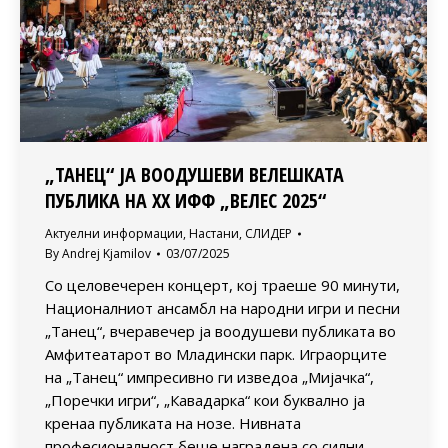
„ТАНЕЦ“ ЈА ВООДУШЕВИ ВЕЛЕШКАТА
ПУБЛИКА НА XX ИФФ „ВЕЛЕС 2025“
Актуелни информации
,
Настани
,
СЛИДЕР
By
Andrej Kjamilov
03/07/2025
Со целовечерен концерт, кој траеше 90 минути,
Националниот ансамбл на народни игри и песни
„Танец“, вчеравечер ја воодушеви публиката во
Амфитеатарот во Младински парк. Играорците
на „Танец“ импресивно ги изведоа „Мијачка“,
„Поречки игри“, „Кавадарка“ кои буквално ја
кренаа публиката на нозе. Нивната
професионалност беше наградена со силни