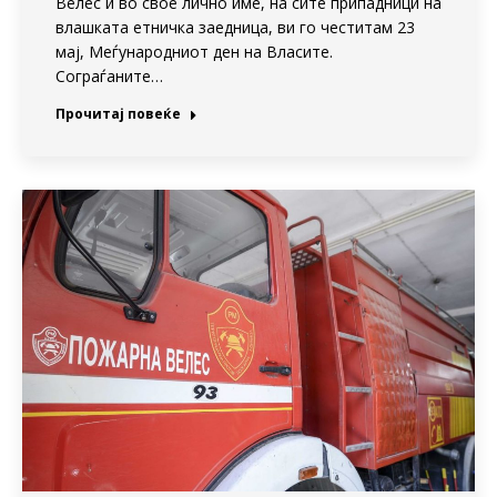
Велес и во свое лично име, на сите припадници на
влашката етничка заедница, ви го честитам 23
мај, Меѓународниот ден на Власите.
Сограѓаните…
Прочитај повеќе