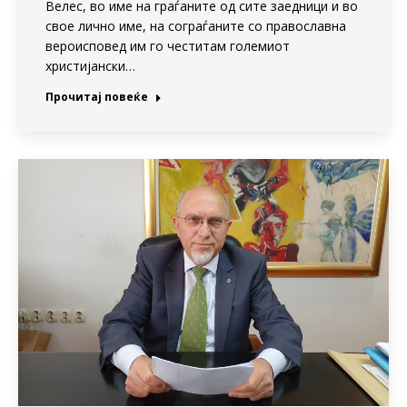
Велес, во име на граѓаните од сите заедници и во
свое лично име, на сограѓаните со православна
вероисповед им го честитам големиот
христијански…
Прочитај повеќе