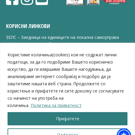
КОРИСНИ ЛИНКОВИ
ЗЕЛС – Заедница на единиците на локална самоуправа
Центар за развој на Вардарски плански регион
Јавно комунално претпријатие „Дервен“
Користиме колачиња(cookies) кои не содржат лични
ЈПССО „Парк – спорт и паркинзи“
податоци, за да го подобриме Вашето корисничко
ЛБ „Гоце Делчев“
искуство, да ги извршиме Вашите нагодувања, да
ЛУ „Народен Музеј“
анализираме интернет сообраќај и подобро да ја
Влада на Република Северна Македонија
заштитиме нашата веб страна. Продолжете со
Собрание на Република Северна Македонија
Министерство за финансии
користење и прифатете ги сите доколку се согласувате
Министерство за транспорт
со начинот на употреба на
Министерство за локална самоуправа
колачиња.
Политика за приватност
Министерство за дигитална трансформација
Министерство за јавна администрација
Прифатете
Министерство за образование и наука
Отфрлете
© 2026 Општина Велес | Сите права се задржани