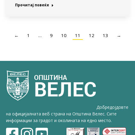
Прочитај повеќе
←
1
…
9
10
11
12
13
→
Добредојдовте
на официјалната веб страна на Општина Велес. Сите
информации за градот и околината на едно место.