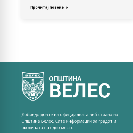
Прочитај повеќе
Добредојдовте на официјалната веб страна на
Општина Велес. Сите информации за градот и
околината на едно место.