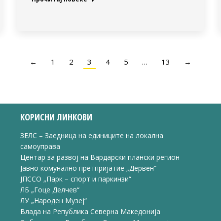
←
1
2
3
4
5
…
13
→
КОРИСНИ ЛИНКОВИ
ЗЕЛС – Заедница на единиците на локална
самоуправа
Центар за развој на Вардарски плански регион
Јавно комунално претпријатие „Дервен“
ЈПССО „Парк – спорт и паркинзи“
ЛБ „Гоце Делчев“
ЛУ „Народен Музеј“
Влада на Република Северна Македонија