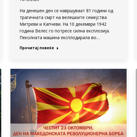
На денешен ден се навршуваат 81 години од
трагичната смрт на велешките семејства
Митреви и Капчеви. На 10 декември 1942
година Велес го потресе силна експлозија.
Пеколната машина експлодирала во…
Прочитај повеќе