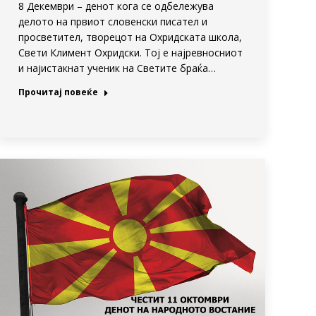
8 Декември – денот кога се одбележува
делото на првиот словенски писател и
просветител, творецот на Охридската школа,
Свети Климент Охридски. Тој е најревносниот
и најистакнат ученик на Светите браќа…
Прочитај повеќе