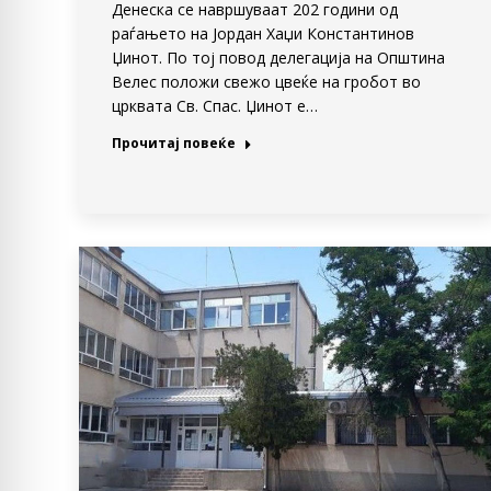
Денеска се навршуваат 202 години од
раѓањето на Јордан Хаџи Константинов
Џинот. По тој повод делегација на Општина
Велес положи свежо цвеќе на гробот во
црквата Св. Спас. Џинот е…
Прочитај повеќе