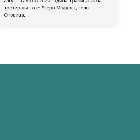
август (сабота) 2020 година. Границата, на
третирањето е: Езеро Младост, село
Отовица,…