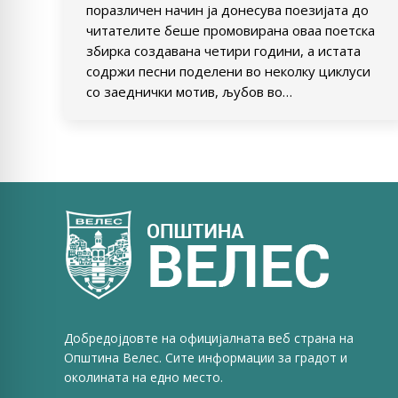
поразличен начин ја донесува поезијата до
читателите беше промовирана оваа поетска
збирка создавана четири години, а истата
содржи песни поделени во неколку циклуси
со заеднички мотив, љубов во…
Добредојдовте на официјалната веб страна на
Општина Велес. Сите информации за градот и
околината на едно место.