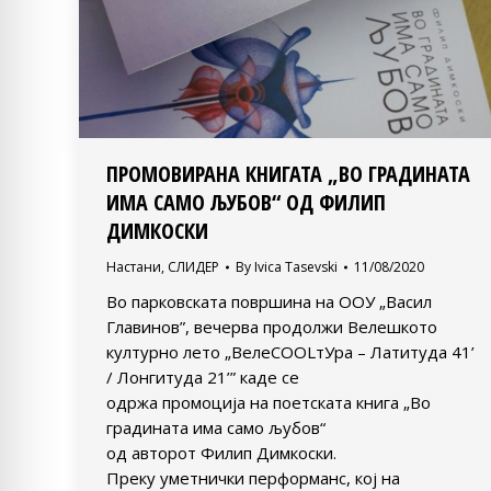
ПРОМОВИРАНА КНИГАТА „ВО ГРАДИНАТА
ИМА САМО ЉУБОВ“ ОД ФИЛИП
ДИМКОСКИ
Настани
,
СЛИДЕР
By
Ivica Tasevski
11/08/2020
Во парковската површина на ООУ „Васил
Главинов”, вечерва продолжи Велешкото
културно лето „ВелеСOOLтУра – Латитуда 41’
/ Лонгитуда 21’” каде се
одржа промоција на поетската книга „Во
градината има само љубов“
од авторот Филип Димкоски.
Преку уметнички перформанс, кој на