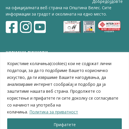
Добредојдовте
на официјалната веб страна на Општина Велес. Сите
информации за градот и околината на едно место.
КОРИСНИ ЛИНКОВИ
Користиме колачиња(cookies) кои не содржат лични
ЗЕЛС – Заедница на единиците на локална самоуправа
Центар за развој на Вардарски плански регион
податоци, за да го подобриме Вашето корисничко
Јавно комунално претпријатие „Дервен“
искуство, да ги извршиме Вашите нагодувања, да
ЈПССО „Парк – спорт и паркинзи“
анализираме интернет сообраќај и подобро да ја
ЛБ „Гоце Делчев“
заштитиме нашата веб страна. Продолжете со
ЛУ „Народен Музеј“
користење и прифатете ги сите доколку се согласувате
Влада на Република Северна Македонија
со начинот на употреба на
Собрание на Република Северна Македонија
колачиња.
Политика за приватност
Министерство за финансии
Министерство за транспорт
Прифатете
Министерство за локална самоуправа