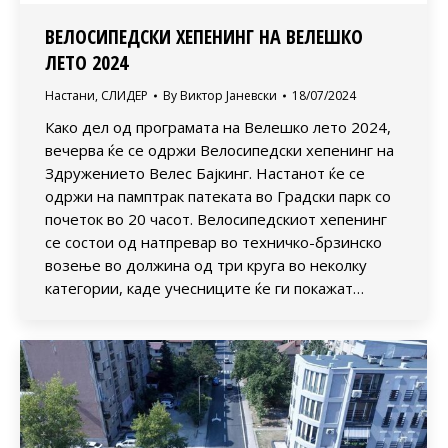
ВЕЛОСИПЕДСКИ ХЕПЕНИНГ НА ВЕЛЕШКО
ЛЕТО 2024
Настани
,
СЛИДЕР
By
Виктор Јаневски
18/07/2024
Како дел од програмата на Велешко лето 2024,
вечерва ќе се одржи Велосипедски хепенинг на
Здружението Велес Бајкинг. Настанот ќе се
одржи на памптрак патеката во Градски парк со
почеток во 20 часот. Велосипедскиот хепенинг
се состои од натпревар во техничко-брзинско
возење во должина од три круга во неколку
категории, каде учесниците ќе ги покажат…