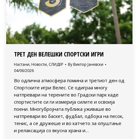
ТРЕТ ДЕН ВЕЛЕШКИ СПОРТСКИ ИГРИ
Настани
,
Новости
,
СЛИДЕР
By
Виктор Јаневски
04/06/2026
Во одлична атмосфера помина и третиот ден од
Спортските игри Велес. Се одиграа многу
натпревари на терените во Градски парк каде
спортистите си ги измерија силите и освоија
поени. Многубројната публика уживаше во
натпревари во баскет, фудбал, одбојка на песок,
тенис, а се дружеше и во катчето за опуштање
и релаксација со вкусна храна и…