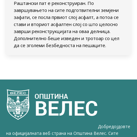
Раштански пат е реконструиран. По
завршувањето на сите подготвителни земјени
зафати, се посла првиот слој асфалт, а потоа се
стави и вториот асфалтен слој со што целосно
заврши реконструкцијата на оваа делница.
Дополнително беше изведен и тротоар со цел
да се зголеми безбедноста на пешаците.
Добредојдовте
на официјалната веб страна на Општина Велес. Сите