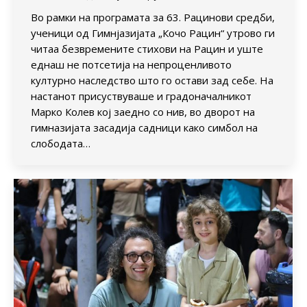
Во рамки на програмата за 63. Рацинови средби,
ученици од Гимнјазијата „Кочо Рацин“ утрово ги
читаа безвремените стихови на Рацин и уште
еднаш не потсетија на непроценливото
културно наследство што го остави зад себе. На
настанот присуствуваше и градоначалникот
Марко Колев кој заедно со нив, во дворот на
гимназијата засадија садници како симбол на
слободата…