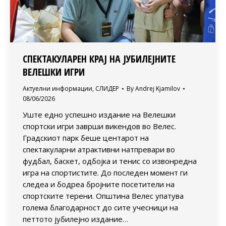
СПЕКТАКУЛАРЕН КРАЈ НА ЈУБИЛЕЈНИТЕ
ВЕЛЕШКИ ИГРИ
Актуелни информации
,
СЛИДЕР
By
Andrej Kjamilov
08/06/2026
Уште едно успешно издание на Велешки
спортски игри заврши викендов во Велес.
Градскиот парк беше центарот на
спектакуларни атрактивни натпревари во
фудбал, баскет, одбојка и тенис со извонредна
игра на спортистите. До последен момент ги
следеа и бодреа бројните посетители на
спортските терени. Општина Велес упатува
голема благодарност до сите учесници на
петтото јубилејно издание…