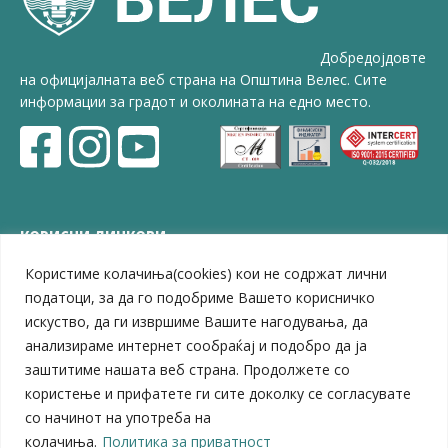
Добредојдовте
на официјалната веб страна на Општина Велес. Сите
информации за градот и околината на едно место.
КОРИСНИ ЛИНКОВИ
Користиме колачиња(cookies) кои не содржат лични
ЗЕЛС – Заедница на единиците на локална самоуправа
Центар за развој на Вардарски плански регион
податоци, за да го подобриме Вашето корисничко
Јавно комунално претпријатие „Дервен“
искуство, да ги извршиме Вашите нагодувања, да
ЈПССО „Парк – спорт и паркинзи“
анализираме интернет сообраќај и подобро да ја
ЛБ „Гоце Делчев“
заштитиме нашата веб страна. Продолжете со
ЛУ „Народен Музеј“
користење и прифатете ги сите доколку се согласувате
Влада на Република Северна Македонија
со начинот на употреба на
Собрание на Република Северна Македонија
колачиња.
Политика за приватност