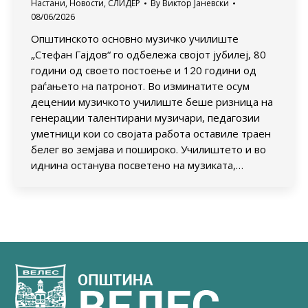
Настани
,
Новости
,
СЛИДЕР
By
Виктор Јаневски
08/06/2026
Општинското основно музичко училиште
„Стефан Гајдов“ го одбележа својот јубилеј, 80
години од своето постоење и 120 години од
раѓањето на патронот. Во изминатите осум
децении музичкото училиште беше ризница на
генерации талентирани музичари, педагозии
уметници кои со својата работа оставиле траен
белег во земјава и пошироко. Училиштето и во
иднина останува посветено на музиката,…