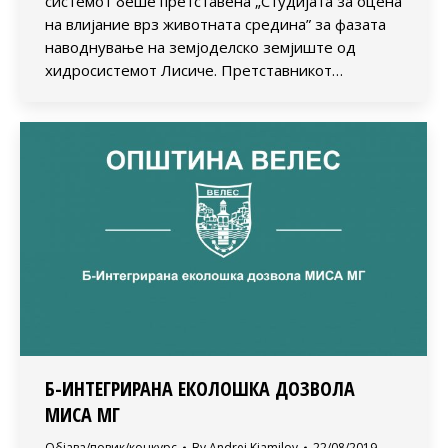
системот беше претставена „Студијата за оцена
на влијание врз животната средина” за фазата
наводнување на земјоделско земјиште од
хидросистемот Лисиче. Претставникот…
Б-ИНТЕГРИРАНА ЕКОЛОШКА ДОЗВОЛА
МИСА МГ
Објава/повик/конкурс
By
Andrej Kjamilov
22/08/2019