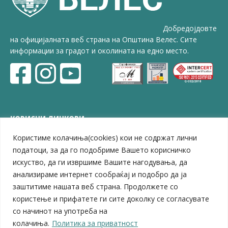
Добредојдовте
на официјалната веб страна на Општина Велес. Сите
информации за градот и околината на едно место.
КОРИСНИ ЛИНКОВИ
Користиме колачиња(cookies) кои не содржат лични
ЗЕЛС – Заедница на единиците на локална самоуправа
Центар за развој на Вардарски плански регион
податоци, за да го подобриме Вашето корисничко
Јавно комунално претпријатие „Дервен“
искуство, да ги извршиме Вашите нагодувања, да
ЈПССО „Парк – спорт и паркинзи“
анализираме интернет сообраќај и подобро да ја
ЛБ „Гоце Делчев“
заштитиме нашата веб страна. Продолжете со
ЛУ „Народен Музеј“
користење и прифатете ги сите доколку се согласувате
Влада на Република Северна Македонија
со начинот на употреба на
Собрание на Република Северна Македонија
колачиња.
Политика за приватност
Министерство за финансии