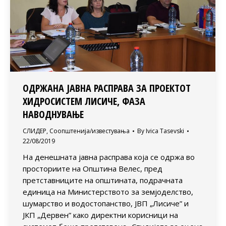
ОДРЖАНА ЈАВНА РАСПРАВА ЗА ПРОЕКТОТ
ХИДРОСИСТЕМ ЛИСИЧЕ, ФАЗА
НАВОДНУВАЊE
СЛИДЕР
,
Соопштенија/известувања
By
Ivica Tasevski
22/08/2019
На денешната јавна расправа која се одржа во
просториите на Општина Велес, пред
претставниците на општината, подрачната
единица на Министерството за земјоделство,
шумарство и водостопанство, ЈВП „Лисиче” и
ЈКП „Дервен” како директни корисници на