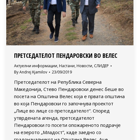
ПРЕТСЕДАТЕЛОТ ПЕНДАРОВСКИ ВО ВЕЛЕС
Актуелни информации
,
Настани
,
Новости
,
СЛИДЕР
By
Andrej Kjamilov
23/09/2019
Претседателот на Република Северна
Македонија, Стево Пендаровски денес беше во
посета на Општина Велес која е првата општина
во која Пендаровски го започнува проектот
„Лице во лице со претседателот“. Според
утврдената агенда, претседателот
Пендаровски го посети опожареното подрачје
на езерото „Младост”, каде заедно со
градоначалникот на Општина Велес, Аце