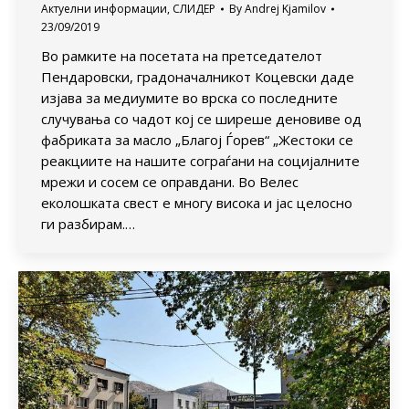
Актуелни информации
,
СЛИДЕР
By
Andrej Kjamilov
23/09/2019
Во рамките на посетата на претседателот
Пендаровски, градоначалникот Коцевски даде
изјава за медиумите во врска со последните
случувања со чадот кој се ширеше деновиве од
фабриката за масло „Благој Ѓорев“ „Жестоки се
реакциите на нашите сограѓани на социјалните
мрежи и сосем се оправдани. Во Велес
еколошката свест е многу висока и јас целосно
ги разбирам.…