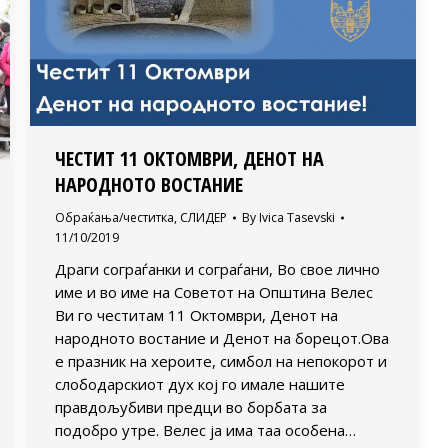
ЧЕСТИТ 11 ОКТОМВРИ, ДЕНОТ НА
НАРОДНОТО ВОСТАНИЕ
Обраќања/честитка
,
СЛИДЕР
By
Ivica Tasevski
11/10/2019
Драги сограѓанки и сограѓани, Во свое лично
име и во име на Советот на Општина Велес
Ви го честитам 11 Октомври, Денот на
народното востание и Денот на борецот.Ова
е празник на хероите, симбол на непокорот и
слободарскиот дух кој го имале нашите
правдољубиви предци во борбата за
подобро утре. Велес ја има таа особена…