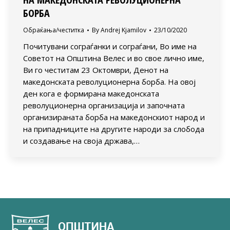
БОРБА
Обраќања/честитка
By
Andrej Kjamilov
23/10/2020
Почитувани сограѓанки и сограѓани, Во име на
Советот на Општина Велес и во свое лично име,
Ви го честитам 23 Октомври, Денот на
македонската револуционерна борба. На овој
ден кога е формирана македонската
револуционерна организација и започната
организираната борба на македонскиот народ и
на припадниците на другите народи за слобода
и создавање на своја држава,…