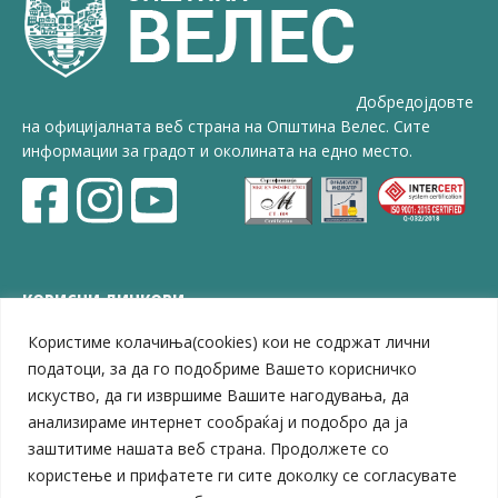
Добредојдовте
на официјалната веб страна на Општина Велес. Сите
информации за градот и околината на едно место.
КОРИСНИ ЛИНКОВИ
Користиме колачиња(cookies) кои не содржат лични
ЗЕЛС – Заедница на единиците на локална самоуправа
Центар за развој на Вардарски плански регион
податоци, за да го подобриме Вашето корисничко
Јавно комунално претпријатие „Дервен“
искуство, да ги извршиме Вашите нагодувања, да
ЈПССО „Парк – спорт и паркинзи“
анализираме интернет сообраќај и подобро да ја
ЛБ „Гоце Делчев“
заштитиме нашата веб страна. Продолжете со
ЛУ „Народен Музеј“
користење и прифатете ги сите доколку се согласувате
Влада на Република Северна Македонија