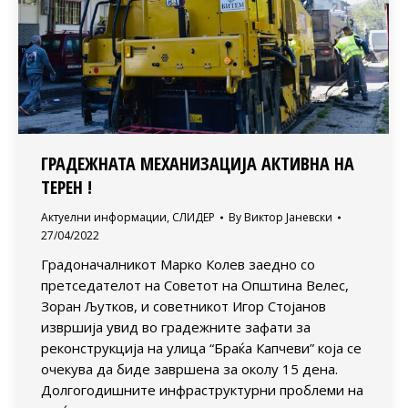
ГРАДЕЖНАТА МЕХАНИЗАЦИЈА АКТИВНА НА
ТЕРЕН !
Актуелни информации
,
СЛИДЕР
By
Виктор Јаневски
27/04/2022
Градоначалникот Марко Колев заедно со
претседателот на Советот на Општина Велес,
Зоран Љутков, и советникот Игор Стојанов
извршија увид во градежните зафати за
реконструкција на улица “Браќа Капчеви” која се
очекува да биде завршена за околу 15 дена.
Долгогодишните инфраструктурни проблеми на