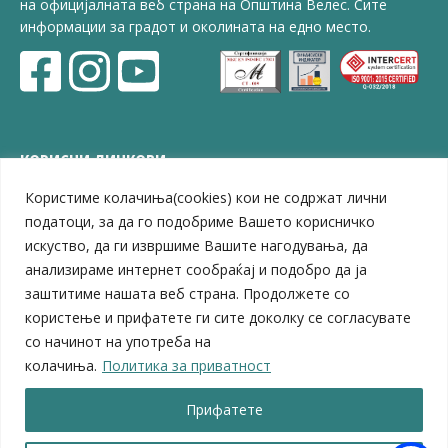
на официјалната веб страна на Општина Велес. Сите
информации за градот и околината на едно место.
КОРИСНИ ЛИНКОВИ
Користиме колачиња(cookies) кои не содржат лични
ЗЕЛС – Заедница на единиците на локална самоуправа
Центар за развој на Вардарски плански регион
податоци, за да го подобриме Вашето корисничко
Јавно комунално претпријатие „Дервен“
искуство, да ги извршиме Вашите нагодувања, да
ЈПССО „Парк – спорт и паркинзи“
анализираме интернет сообраќај и подобро да ја
ЛБ „Гоце Делчев“
заштитиме нашата веб страна. Продолжете со
ЛУ „Народен Музеј“
користење и прифатете ги сите доколку се согласувате
Влада на Република Северна Македонија
со начинот на употреба на
Собрание на Република Северна Македонија
колачиња.
Политика за приватност
Министерство за финансии
Министерство за транспорт
Прифатете
Министерство за локална самоуправа
Министерство за дигитална трансформација