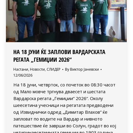
НА 18 ЈУНИ ЌЕ ЗАПЛОВИ ВАРДАРСКАТА
РЕГАТА „ГЕМИЏИИ 2026“
Настани
,
Новости
,
СЛИДЕР
By
Виктор Јаневски
12/06/2026
На 18 јуни, четврток, со почеток во 08:30 часот
од Мало мовче тргнува дваесет и шестата
Вардарска регата „Гемиџии“ 2026“. Околу
шеесетина учесници на регатата предводени
од Извиднички одред „Димитар Влахов“ ќе
запловат по водите на Вардар и нивното
патешествие ќе заврши во Солун, градот во кој
четиринаесетмината гемиџии во 1903 година