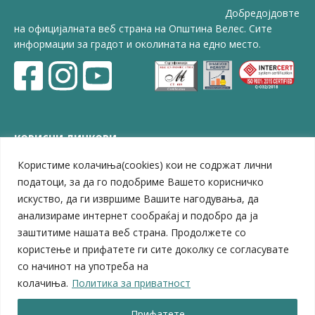
Добредојдовте
на официјалната веб страна на Општина Велес. Сите
информации за градот и околината на едно место.
КОРИСНИ ЛИНКОВИ
Користиме колачиња(cookies) кои не содржат лични
ЗЕЛС – Заедница на единиците на локална самоуправа
Центар за развој на Вардарски плански регион
податоци, за да го подобриме Вашето корисничко
Јавно комунално претпријатие „Дервен“
искуство, да ги извршиме Вашите нагодувања, да
ЈПССО „Парк – спорт и паркинзи“
анализираме интернет сообраќај и подобро да ја
ЛБ „Гоце Делчев“
заштитиме нашата веб страна. Продолжете со
ЛУ „Народен Музеј“
користење и прифатете ги сите доколку се согласувате
Влада на Република Северна Македонија
со начинот на употреба на
Собрание на Република Северна Македонија
колачиња.
Политика за приватност
Министерство за финансии
Министерство за транспорт
Прифатете