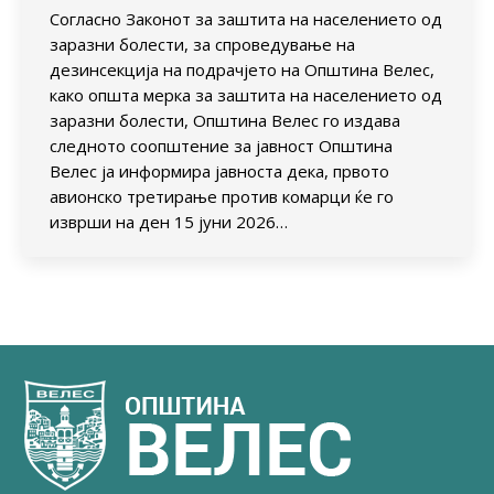
Согласно Законот за заштита на населението од
заразни болести, за спроведување на
дезинсекција на подрачјето на Општина Велес,
како општа мерка за заштита на населението од
заразни болести, Општина Велес го издава
следното соопштение за јавност Општина
Велес ја информира јавноста дека, првото
авионско третирање против комарци ќе го
изврши на ден 15 јуни 2026…