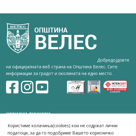
Добредојдовте
на официјалната веб страна на Општина Велес. Сите
информации за градот и околината на едно место.
КОРИСНИ ЛИНКОВИ
Користиме колачиња(cookies) кои не содржат лични
ЗЕЛС – Заедница на единиците на локална самоуправа
Центар за развој на Вардарски плански регион
податоци, за да го подобриме Вашето корисничко