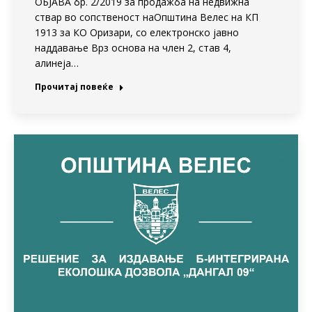
ОБЈАВА бр. 2/2019 за продажба на недвижна
ствар во сопственост наОпштина Велес на КП
1913 за КО Оризари, со електронско јавно
наддавање Врз основа на член 2, став 4,
алинеја…
Прочитај повеќе