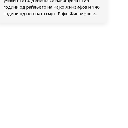
училиштето. Денеска се навршуваат 184
години од раѓањето на Рајко Жинзифов и 146
години од неговата смрт. Рајко Жинзифов е…