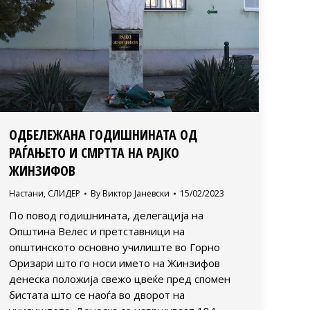
ОДБЕЛЕЖАНА ГОДИШНИНАТА ОД
РАЃАЊЕТО И СМРТТА НА РАЈКО
ЖИНЗИФОВ
Настани
,
СЛИДЕР
By
Виктор Јаневски
15/02/2023
По повод годишнината, делегација на
Општина Велес и претставници на
општинското основно училиште во Горно
Оризари што го носи името на Жинзифов
денеска положија свежо цвеќе пред спомен
бистата што се наоѓа во дворот на