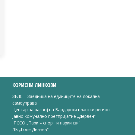
КОРИСНИ ЛИНКОВИ
ЗЕЛС – Заедница на единиците на локална
самоуправа
Центар за развој на Вардарски плански регион
Јавно комунално претпријатие „Дервен“
ЈПССО „Парк – спорт и паркинзи“
ЛБ „Гоце Делчев“