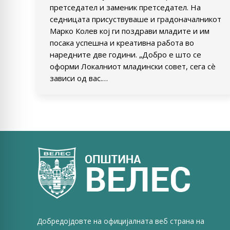
претседател и заменик претседател. На
седницата присуствуваше и градоначалникот
Марко Колев кој ги поздрави младите и им
посака успешна и креативна работа во
наредните две години. „Добро е што се
оформи Локалниот младински совет, сега сè
зависи од вас.…
Добредојдовте на официјалната веб страна на