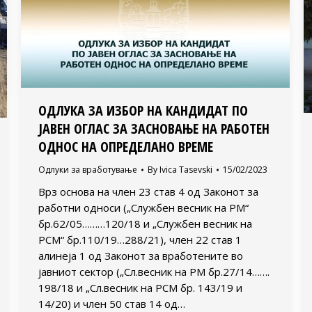
ОДЛУКА ЗА ИЗБОР НА КАНДИДАТ ПО
ЈАВЕН ОГЛАС ЗА ЗАСНОВАЊЕ НА РАБОТЕН
ОДНОС НА ОПРЕДЕЛАНО ВРЕМЕ
Одлуки за вработување
By
Ivica Tasevski
15/02/2023
Врз основа на член 23 став 4 од Законот за
работни односи („Службен весник на РМ“
бр.62/05………120/18 и „Службен весник на
РСМ“ бр.110/19…288/21), член 22 став 1
алинеја 1 од Законот за вработените во
јавниот сектор („Сл.весник на РМ бр.27/14…….
198/18 и „Сл.весник на РСМ бр. 143/19 и
14/20) и член 50 став 14 од…