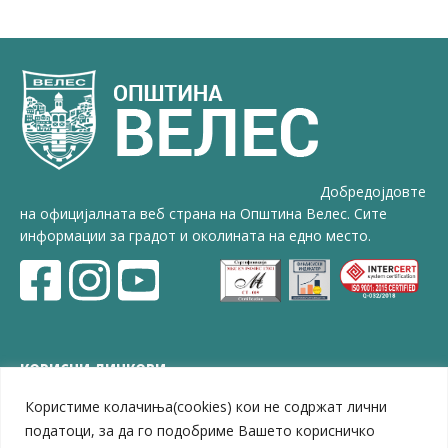
Добредојдовте
на официјалната веб страна на Општина Велес. Сите
информации за градот и околината на едно место.
КОРИСНИ ЛИНКОВИ
Користиме колачиња(cookies) кои не содржат лични
ЗЕЛС – Заедница на единиците на локална самоуправа
Центар за развој на Вардарски плански регион
податоци, за да го подобриме Вашето корисничко