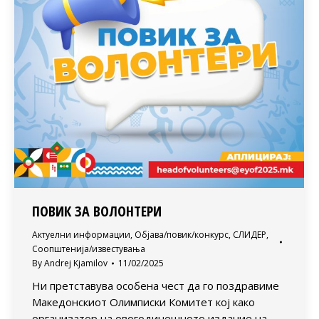
ПОВИК ЗА ВОЛОНТЕРИ
Актуелни информации
,
Објава/повик/конкурс
,
СЛИДЕР
,
Соопштенија/известувања
By
Andrej Kjamilov
11/02/2025
Ни претставува особена чест да го поздравиме
Македонскиот Олимписки Комитет кој како
организатор на овогодинешното издание на