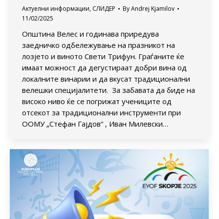
Актуелни информации
,
СЛИДЕР
By
Andrej Kjamilov
11/02/2025
Општина Велес и годинава приредува
заедничко одбележување на празникот на
лозјето и виното Свети Трифун. Граѓаните ќе
имаат можност да дегустираат добри вина од
локалните винарии и да вкусат традиционални
велешки специјалитети. За забавата да биде на
високо ниво ќе се погрижат учениците од
отсекот за традиционални инструменти при
ООМУ „Стефан Гајдов“ , Иван Милевски…