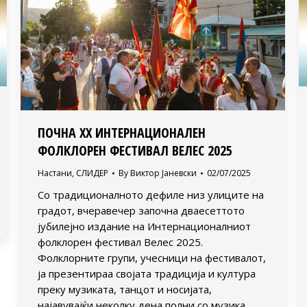
ПОЧНА XX ИНТЕРНАЦИОНАЛЕН
ФОЛКЛОРЕН ФЕСТИВАЛ ВЕЛЕС 2025
Настани
,
СЛИДЕР
By
Виктор Јаневски
02/07/2025
Со традиционалното дефиле низ улиците на
градот, вчеравечер започна дваесеттото
јубилејно издание на Интернационалниот
фолклорен фестивал Велес 2025.
Фолклорните групи, учесници на фестивалот,
ја презентираа својата традиција и култура
преку музиката, танцот и носијата,
најавувајќи неколку дена полни со музика,