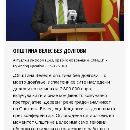
ОПШТИНА ВЕЛЕС БЕЗ ДОЛГОВИ
Актуелни информации
,
Прес-конференции
,
СЛИДЕР
By
Andrej Kjamilov
19/12/2019
„Општина Велес е општина без долгови. По
моето доаѓање, исплатени се сите наследени
долгови во висина од 2.800.000 евра,
вклучувајќи ги и оние кон Јавното комунално
претпријатие ‘Дервен’” рече градоначалникот
на Општина Велес, Аце Коцевски на денешната
прес конференција. Ослободена од долгови, во
моментот Општина Велес има само тековни
обврски создадени со градежните работи на…