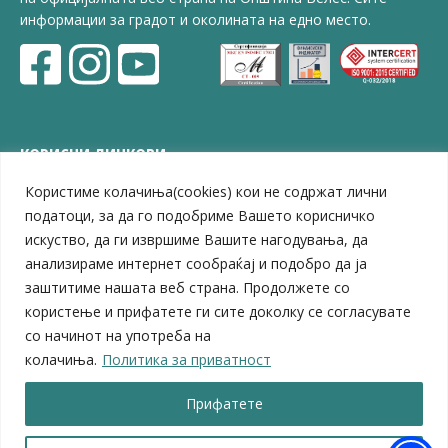
информации за градот и околината на едно место.
КОРИСНИ ЛИНКОВИ
Користиме колачиња(cookies) кои не содржат лични
ЗЕЛС – Заедница на единиците на локална самоуправа
Центар за развој на Вардарски плански регион
податоци, за да го подобриме Вашето корисничко
Јавно комунално претпријатие „Дервен“
искуство, да ги извршиме Вашите нагодувања, да
ЈПССО „Парк – спорт и паркинзи“
анализираме интернет сообраќај и подобро да ја
ЛБ „Гоце Делчев“
заштитиме нашата веб страна. Продолжете со
ЛУ „Народен Музеј“
користење и прифатете ги сите доколку се согласувате
Влада на Република Северна Македонија
со начинот на употреба на
Собрание на Република Северна Македонија
колачиња.
Политика за приватност
Министерство за финансии
Министерство за транспорт
Прифатете
Министерство за локална самоуправа
Министерство за дигитална трансформација