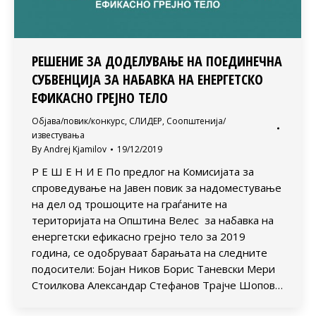
РЕШЕНИЕ ЗА ДОДЕЛУВАЊЕ НА ПОЕДИНЕЧНА
СУБВЕНЦИЈА ЗА НАБАВКА НА ЕНЕРГЕТСКО
ЕФИКАСНО ГРЕЈНО ТЕЛО
Објава/повик/конкурс
,
СЛИДЕР
,
Соопштенија/
известувања
By
Andrej Kjamilov
19/12/2019
Р Е Ш Е Н И Е По предлог на Комисијата за
спроведување на Јавен повик за надоместување
на дел од трошоците на граѓаните на
територијата на Општина Велес за набавка на
енергетски ефикасно грејно тело за 2019
година, се одобруваат барањата на следните
подосители: Бојан Ников Борис Таневски Мери
Стоилкова Александар Стефанов Трајче Шопов…