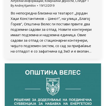
Актуелни информации
,
Комунални дејности
,
СЛИДЕР
By
Andrej Kjamilov
19/12/2019
Во непосредна близина на театарот „Јордан
Хаџи Константинов – Џинот”, на улица „Благој
Ѓорев”, Општина Велес ги постави првите два
подземни садови за отпад. Новите контејнери
имаат подземна и надземна единица. Овие
садови за отпад се стационарни контејнери,
чијшто подземен систем, со сад за прифаќање
на отпадот е со зафатнина од 3м3 и е вкопан…