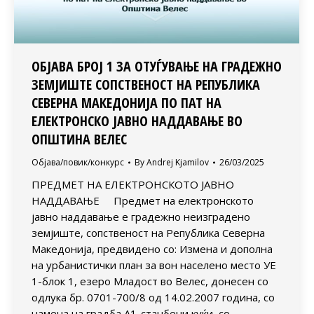
ОБЈАВА БРОЈ 1 ЗА ОТУЃУВАЊЕ НА ГРАДЕЖНО
ЗЕМЈИШТЕ СОПСТВЕНОСТ НА РЕПУБЛИКА
СЕВЕРНА МАКЕДОНИЈА ПО ПАТ НА
ЕЛЕКТРОНСКО ЈАВНО НАДДАВАЊЕ ВО
ОПШТИНА ВЕЛЕС
Објава/повик/конкурс
By
Andrej Kjamilov
26/03/2025
ПРЕДМЕТ НА ЕЛЕКТРОНСКОТО ЈАВНО
НАДДАВАЊЕ Предмет на електронското
јавно наддавање е градежно неизградено
земјиште, сопственост на Република Северна
Македонија, предвидено со: Измена и дополна
на урбанистички план за вон населено место УЕ
1-блок 1, езеро Младост во Велес, донесен со
одлука бр. 0701-700/8 од 14.02.2007 година, со
намена на градба А1-станбени куќи, со…