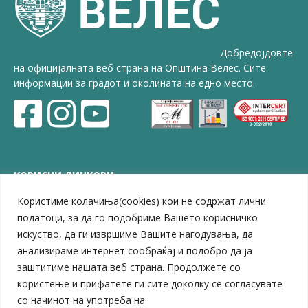
Добредојдовте
на официјалната веб страна на Општина Велес. Сите
информации за градот и околината на едно место.
КОРИСНИ ЛИНКОВИ
Користиме колачиња(cookies) кои не содржат лични
ЗЕЛС – Заедница на единиците на локална самоуправа
Центар за развој на Вардарски плански регион
податоци, за да го подобриме Вашето корисничко
Јавно комунално претпријатие „Дервен“
искуство, да ги извршиме Вашите нагодувања, да
ЈПССО „Парк – спорт и паркинзи“
анализираме интернет сообраќај и подобро да ја
ЛБ „Гоце Делчев“
заштитиме нашата веб страна. Продолжете со
ЛУ „Народен Музеј“
користење и прифатете ги сите доколку се согласувате
Влада на Република Северна Македонија
со начинот на употреба на
Собрание на Република Северна Македонија