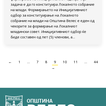
задача е да го конституира Локалното собрание
на млади. Формирањето на Иницијативниот
одбор за конституирање на Локалното
собрание на млади на Општина Велес е еден од
чекорите за формирање на Локалниот
младински совет. Иницијативниот одбор ќе
биде составен од пет (5) членови, а…
←
1
…
7
8
9
10
11
…
44
→