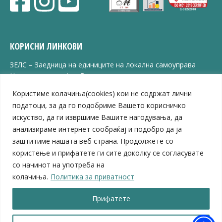
КОРИСНИ ЛИНКОВИ
ЗЕЛС – Заедница на единиците на локална самоуправа
Центар за развој на Вардарски плански регион
Јавно комунално претпријатие „Дервен“
Користиме колачиња(cookies) кои не содржат лични
ЈПССО „Парк – спорт и паркинзи“
податоци, за да го подобриме Вашето корисничко
ЛБ „Гоце Делчев“
искуство, да ги извршиме Вашите нагодувања, да
ЛУ „Народен Музеј“
анализираме интернет сообраќај и подобро да ја
Влада на Република Северна Македонија
заштитиме нашата веб страна. Продолжете со
Собрание на Република Северна Македонија
Министерство за финансии
користење и прифатете ги сите доколку се согласувате
Министерство за транспорт
со начинот на употреба на
Министерство за локална самоуправа
колачиња.
Политика за приватност
Министерство за дигитална трансформација
Министерство за јавна администрација
Прифатете
Министерство за образование и наука