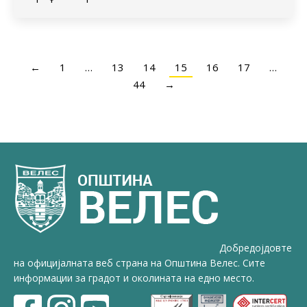
←
1
…
13
14
15
16
17
…
44
→
Добредојдовте
на официјалната веб страна на Општина Велес. Сите
информации за градот и околината на едно место.