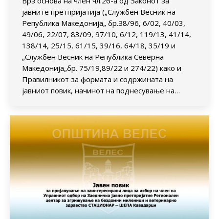
Врз основа на член чл.26-а од Законот за
јавните претпријатија („Службен Весник на
Република Македонија„ бр.З8/96, 6/02, 40/03,
49/06, 22/07, 83/09, 97/10, 6/12, 119/13, 41/14,
138/14, 25/15, 61/15, 39/16, 64/18, 35/19 и
„Службен Весник на Република Северна
Македонија„бр. 75/19,89/22 и 274/22) како и
Правилникот за формата и содржината на
јавниот повик, начинот на поднесување на…