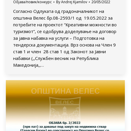
Објава/повик/конкурс
By
Andrej Kjamilov
20/05/2022
Согласно Одлуката од градоначалникот на
општина Велес бр.08-2593/1 од 19.05.2022 за
потребите на проектот “Креативни можности во
туризмот”, се одобрува доделување нa договор
за јавна набавка на услуги – Подготовка на
тендерска документација. Врз основа на Член 9
став 1 и член 28 став 1 од Законот за Јавни
набавки (,,Службен весник на Република
Македонија,,…