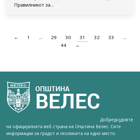
Правилникот за…
←
1
…
29
30
31
32
33
…
44
→
Добредојдовте
на официјалната веб страна на Општина Велес. Сите
информации за градот и околината на едно место.