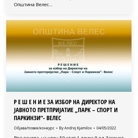
Општина Велес…
Р Е Ш Е Н И Е ЗА ИЗБОР НА ДИРЕКТОР НА
ЈАВНОТО ПРЕТПРИЈАТИЕ „ПАРК – СПОРТ И
ПАРКИНЗИ“- ВЕЛЕС
Објава/повик/конкурс
By
Andrej Kjamilov
04/05/2022
Врз основа на член 50 став 1 точка 9 од Законот