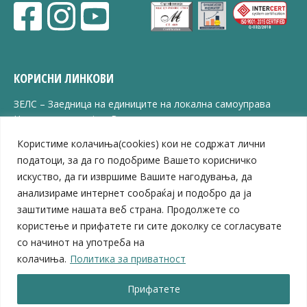
КОРИСНИ ЛИНКОВИ
ЗЕЛС – Заедница на единиците на локална самоуправа
Центар за развој на Вардарски плански регион
Јавно комунално претпријатие „Дервен“
Користиме колачиња(cookies) кои не содржат лични
ЈПССО „Парк – спорт и паркинзи“
податоци, за да го подобриме Вашето корисничко
ЛБ „Гоце Делчев“
искуство, да ги извршиме Вашите нагодувања, да
ЛУ „Народен Музеј“
анализираме интернет сообраќај и подобро да ја
Влада на Република Северна Македонија
заштитиме нашата веб страна. Продолжете со
Собрание на Република Северна Македонија
Министерство за финансии
користење и прифатете ги сите доколку се согласувате
Министерство за транспорт
со начинот на употреба на
Министерство за локална самоуправа
колачиња.
Политика за приватност
Министерство за дигитална трансформација
Министерство за јавна администрација
Прифатете
Министерство за образование и наука