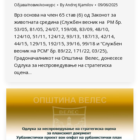
Објава/повик/конкурс
By
Andrej Kjamilov
09/06/2025
Врз основа на член 65 став (6) од Законот за
животната средина (Службен весник на РМ бр.
53/05, 81/05, 24/07, 159/08, 83/09, 48/10,
124/10, 51/11, 124/12, 93/13, 187/13, 42/14,
44/15, 129/15, 192/15, 39/16, 99/18 и “Службен
весник на РСМ“ бр. 89/22, 171/22, 03/25),
Градоначалникот на Општина Велес, донесесе
Одлука за неспроведување на стратегиска
оцена…