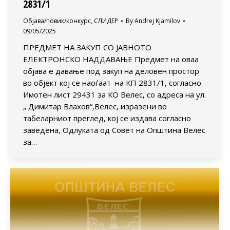
2831/1
Објава/повик/конкурс
,
СЛИДЕР
By
Andrej Kjamilov
09/05/2025
ПРЕДМЕТ НА ЗАКУП СО ЈАВНОТО
ЕЛЕКТРОНСКО НАДДАВАЊЕ Предмет на оваа
објава е давање под закуп на деловен простор
во објект кој се наоѓаат на КП 2831/1, согласно
Имотен лист 29431 за КО Велес, со адреса на ул.
„ Димитар Влахов“,Велес, изразени во
табеларниот преглед, кој се издава согласно
заведена, Одлуката од Совет на Општина Велес
за…