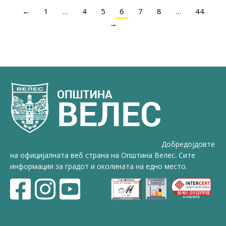
←
1
…
4
5
6
7
8
…
44
→
Добредојдовте
на официјалната веб страна на Општина Велес. Сите
информации за градот и околината на едно место.