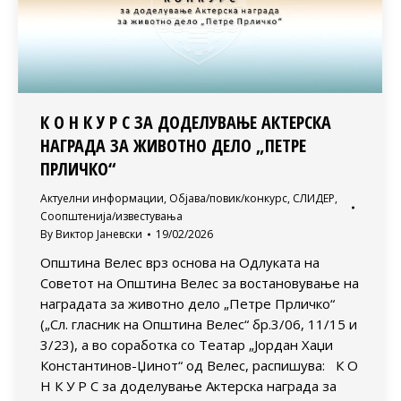
К О Н К У Р С ЗА ДОДЕЛУВАЊЕ АКТЕРСКА
НАГРАДА ЗА ЖИВОТНО ДЕЛО „ПЕТРЕ
ПРЛИЧКО“
Актуелни информации
,
Објава/повик/конкурс
,
СЛИДЕР
,
Соопштенија/известувања
By
Виктор Јаневски
19/02/2026
Општина Велес врз основа на Одлуката на
Советот на Општина Велес за востановување на
наградата за животно дело „Петре Прличко“
(„Сл. гласник на Општина Велес“ бр.3/06, 11/15 и
3/23), а во соработка со Театар „Јордан Хаџи
Константинов-Џинот“ од Велес, распишува: К О
Н К У Р С за доделување Актерска награда за