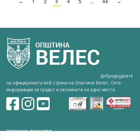
←
1
2
3
4
5
…
44
→
Добредојдовте
на официјалната веб страна на Општина Велес. Сите
информации за градот и околината на едно место.
КОРИСНИ ЛИНКОВИ