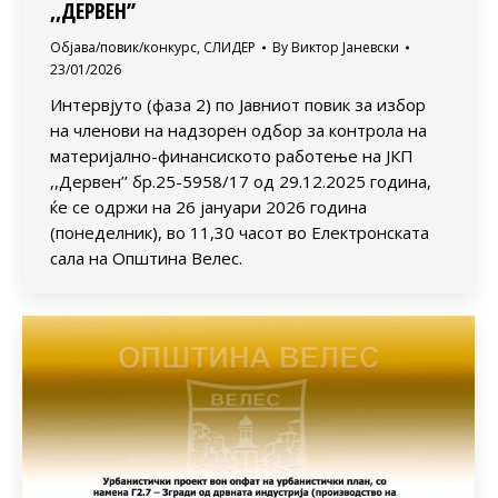
,,ДЕРВЕН’’
Објава/повик/конкурс
,
СЛИДЕР
By
Виктор Јаневски
23/01/2026
Интервјуто (фаза 2) по Јавниот повик за избор
на членови на надзорен одбор за контрола на
материјално-финансиското работење на ЈКП
,,Дервен’’ бр.25-5958/17 од 29.12.2025 година,
ќе се одржи на 26 јануари 2026 година
(понеделник), во 11,30 часот во Електронската
сала на Општина Велес.