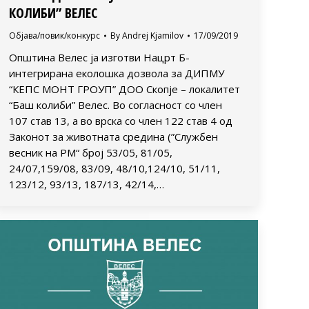
КОЛИБИ” ВЕЛЕС
Објава/повик/конкурс
By
Andrej Kjamilov
17/09/2019
Општина Велес ја изготви Нацрт Б-
интегрирана еколошка дозвола за ДИПМУ
“КЕПС МОНТ ГРОУП” ДОО Скопје – локалитет
“Баш колиби” Велес. Во согласност со член
107 став 13, а во врска со член 122 став 4 од
Законот за животната средина (”Службен
весник на РМ“ број 53/05, 81/05,
24/07,159/08, 83/09, 48/10,124/10, 51/11,
123/12, 93/13, 187/13, 42/14,…