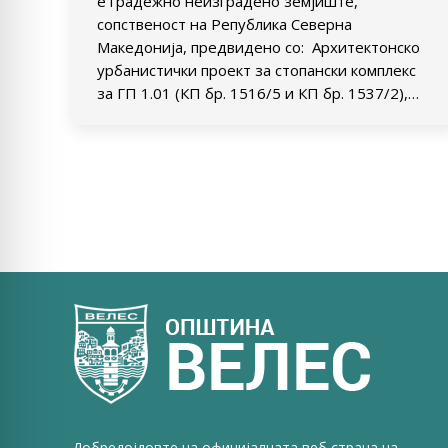
е градежно неизградено земјиште,
сопственост на Република Северна
Македонија, предвидено со: Архитектонско
урбанистички проект за стопански комплекс
за ГП 1.01 (КП бр. 1516/5 и КП бр. 1537/2),…
Добредојдовте на официјалната веб страна на