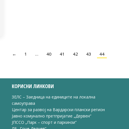
←
1
…
40
41
42
43
44
КОРИСНИ ЛИНКОВИ
ЗЕЛС – Заедница на единиците на локална
самоуправа
Центар за развој на Вардарски плански регион
Јавно комунално претпријатие „Дервен“
ЈПССО „Парк – спорт и паркинзи“
ЛБ „Гоце Делчев“