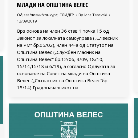
МЛАДИ НА ОПШТИНА ВЕЛЕС
Објава/повик/конкурс
,
СЛИДЕР
By
Ivica Tasevski
12/09/2019
Врз основа на член 36 став 1 точка 15 од
Законот за локалната самоуправа („Сл.весник
на РМ” бр.05/02), член 44-а од Статутот на
Општина Велес („Службен гласник на
Општина Велес“ бр.12/06, 3/09, 18/10,
15/14,15/18 и 6/19), а согласно Одлуката за
основање на Совет на млади на Општина
Велес („Сл.гласник на Општина Велес“бр.
15/14) Градоначалникот на…