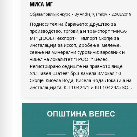
МИСА МГ
Објава/повик/конкурс
By
Andrej Kjamilov
22/08/2019
Подносител на барањето: Друштво за
производство, трговија и транспорт “МИСА-
МГ” ДООЕЛ експорт- импорт Скопје за
инсталација за ископ, дробење, мелење,
сеење на минерални суровини: варовник и
никел на локалитет “ГРООТ” Велес.
Регистрирано седиште на правното лице:
Ул.“Павел Шатев” бр.3 ламела 3/локал 10
Скопје-Кисела Вода, Кисела Вода Локација на
инсталацијата: КП 10424/1 и КП 10424/5 КО…