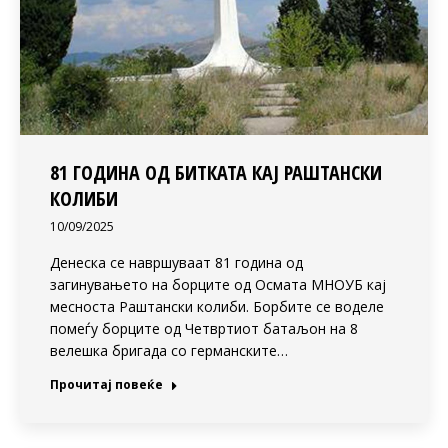
81 ГОДИНА ОД БИТКАТА КАЈ РАШТАНСКИ
КОЛИБИ
10/09/2025
Денеска се навршуваат 81 година од
загинувањето на борците од Осмата МНОУБ кај
месноста Раштански колиби. Борбите се воделе
помеѓу борците од Четвртиот батаљон на 8
велешка бригада со германските…
Прочитај повеќе