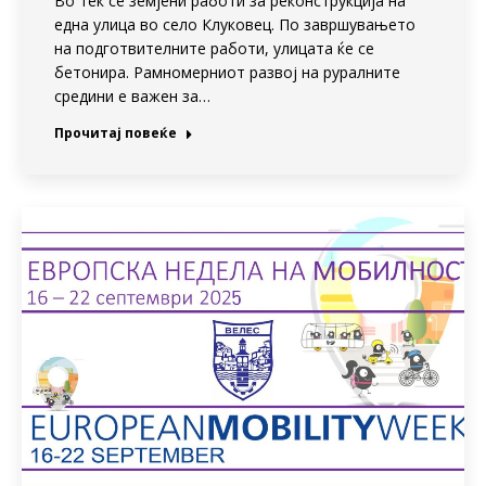
Во тек се земјени работи за реконструкција на
една улица во село Клуковец. По завршувањето
на подготвителните работи, улицата ќе се
бетонира. Рамномерниот развој на руралните
средини е важен за…
Прочитај повеќе