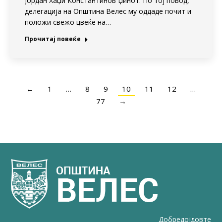
Јордан Хаџи Константинов Џинот. По тој повод,
делегација на Општина Велес му оддаде почит и
положи свежо цвеќе на…
Прочитај повеќе
←
1
…
8
9
10
11
12
…
77
→
Добредојдовте