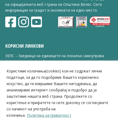
на официјалната веб страна на Општина Велес. Сите
информации за градот и околината на едно место.
КОРИСНИ ЛИНКОВИ
ЗЕЛС – Заедница на единиците на локална самоуправа
Центар за развој на Вардарски плански регион
Јавно комунално претпријатие „Дервен“
Користиме колачиња(cookies) кои не содржат лични
ЈПССО „Парк – спорт и паркинзи“
податоци, за да го подобриме Вашето корисничко
ЛБ „Гоце Делчев“
искуство, да ги извршиме Вашите нагодувања, да
ЛУ „Народен Музеј“
анализираме интернет сообраќај и подобро да ја
Влада на Република Северна Македонија
заштитиме нашата веб страна. Продолжете со
Собрание на Република Северна Македонија
Министерство за финансии
користење и прифатете ги сите доколку се согласувате
Министерство за транспорт
со начинот на употреба на
Министерство за локална самоуправа
колачиња.
Политика за приватност