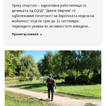
Преку спортско – едукативна работилница со
дечињата од ОЈУДГ “Димче Мирчев” го
одбележавме почетокот на Европската недела на
мобилност која ќе трае до 22 септември.
Најмладите уживаа во активностите изведени…
Прочитај повеќе