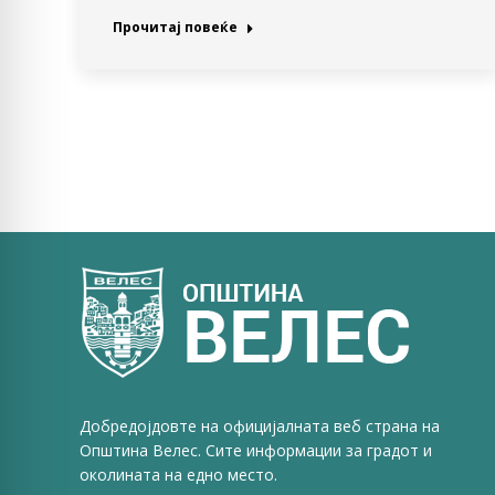
Прочитај повеќе
Добредојдовте на официјалната веб страна на
Општина Велес. Сите информации за градот и
околината на едно место.