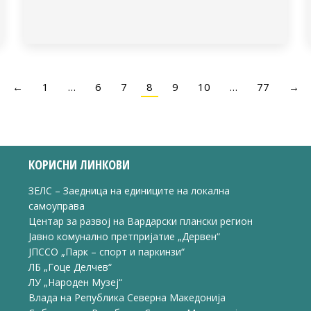
←
1
…
6
7
8
9
10
…
77
→
КОРИСНИ ЛИНКОВИ
ЗЕЛС – Заедница на единиците на локална
самоуправа
Центар за развој на Вардарски плански регион
Јавно комунално претпријатие „Дервен“
ЈПССО „Парк – спорт и паркинзи“
ЛБ „Гоце Делчев“
ЛУ „Народен Музеј“
Влада на Република Северна Македонија