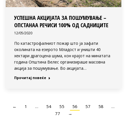
УСПЕШНА АКЦИЈАТА ЗА ПОШУМУВАЊЕ –
ОПСТАНАА РЕЧИСИ 100% ОД САДНИЦИТЕ
12/05/2020
По катастрофалниот пожар што ја зафати
околината на езерото Младост и уништи 40
хектари драгоцена шума, кон крајот на минатата
година Општина Велес организираше масовна
акција за пошумување. Во акцијата…
Прочитај повеќе
←
1
…
54
55
56
57
58
…
77
→