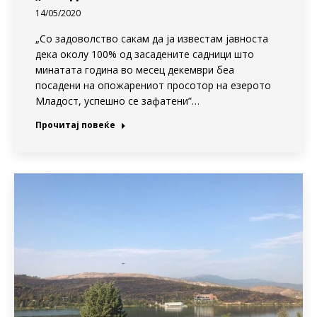
14/05/2020
„Со задоволство сакам да ја известам јавноста
дека околу 100% од засадените садници што
минатата година во месец декември беа
посадени на опожарениот просотор на езерото
Младост, успешно се зафатени”…
Прочитај повеќе