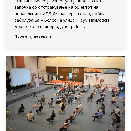
Општина Велес ја известува јавноста дека
започна со отстранување на објектот на
поранешниот АТД Диспанзер за белодробни
заболувања – Велес на улица „Наум Наумовски
Борче” кој е надвор од употреба.…
Прочитај повеќе