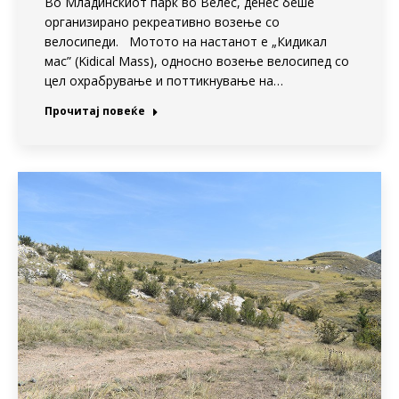
Во Младинскиот парк во Велес, денес беше
организирано рекреативно возење со
велосипеди. Мотото на настанот е „Кидикал
мас” (Kidical Mass), односно возење велосипед со
цел охрабрување и поттикнување на…
Прочитај повеќе