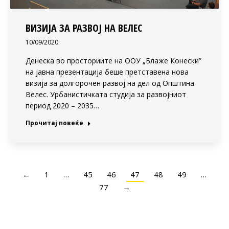
ВИЗИЈА ЗА РАЗВОЈ НА ВЕЛЕС
10/09/2020
Денеска во просториите на ООУ „Блаже Конески”
на јавна презентација беше претставена нова
визија за долгорочен развој на дел од Општина
Велес. Урбанистичката студија за развојниот
период 2020 – 2035…
Прочитај повеќе
←
1
…
45
46
47
48
49
…
77
→