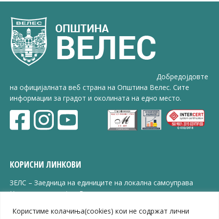
Добредојдовте
на официјалната веб страна на Општина Велес. Сите
информации за градот и околината на едно место.
КОРИСНИ ЛИНКОВИ
ЗЕЛС – Заедница на единиците на локална самоуправа
Центар за развој на Вардарски плански регион
Јавно комунално претпријатие „Дервен“
Користиме колачиња(cookies) кои не содржат лични
ЈПССО „Парк – спорт и паркинзи“