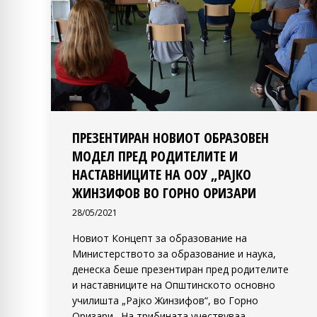
ПРЕЗЕНТИРАН НОВИОТ ОБРАЗОВЕН
МОДЕЛ ПРЕД РОДИТЕЛИТЕ И
НАСТАВНИЦИТЕ НА ООУ „РАЈКО
ЖИНЗИФОВ ВО ГОРНО ОРИЗАРИ
28/05/2021
Новиот Концепт за образование на
Министерството за образование и наука,
денеска беше презентиран пред родителитe
и наставниците на Општинското основно
училишта „Рајко Жинзифов“, во Горно
Оризари. На трибината учествуваа