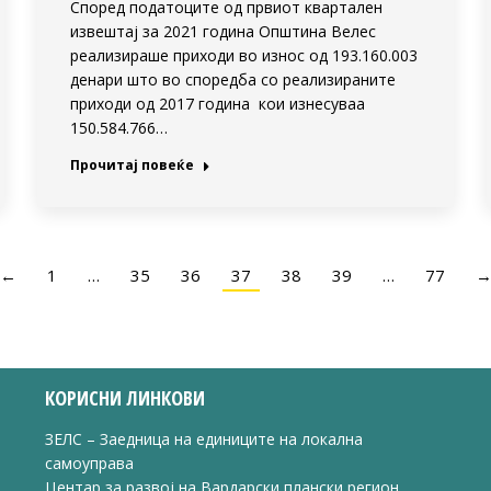
Според податоците од првиот квартален
извештај за 2021 година Општина Велес
реализираше приходи во износ од 193.160.003
денари што во споредба со реализираните
приходи од 2017 година кои изнесуваа
150.584.766…
Прочитај повеќе
←
1
…
35
36
37
38
39
…
77
КОРИСНИ ЛИНКОВИ
ЗЕЛС – Заедница на единиците на локална
самоуправа
Центар за развој на Вардарски плански регион