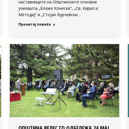
наставниците на Општинските основни
училишта „Блаже Конески“, „Св. Кирил и
Методиј“ и „Стојан Бурчевски…
Прочитај повеќе
ОПШТИНА ВЕЛЕС ГО ОДБЕЛЕЖА 24 МАЈ,